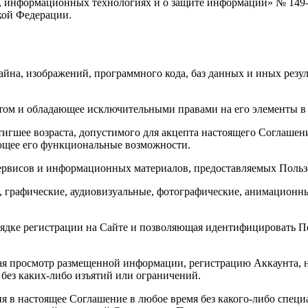
, информационных технологиях и о защите информации» № 149-
кой Федерации.
зайна, изображений, программного кода, баз данных и иных резу
ом и обладающее исключительными правами на его элементы в 
тигшее возраста, допустимого для акцепта настоящего Соглашен
ющее его функциональные возможности.
ервисов и информационных материалов, предоставляемых Польз
 графические, аудиовизуальные, фотографические, анимационны
порядке регистрации на Сайте и позволяющая идентифицировать
ая просмотр размещенной информации, регистрацию Аккаунта, н
без каких-либо изъятий или ограничений.
ия в настоящее Соглашение в любое время без какого-либо спец