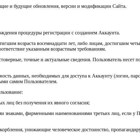
ющие и будущие обновления, версии и модификации Сайта.
хождения процедуры регистрации с созданием Аккаунта.
стигшим возраста восемнадцати лет, либо лицам, достигшим чет
соответствие указанным возрастным требованиям.
остоверные, точные и актуальные сведения. Пользователь несет 
ность данных, необходимых для доступа к Аккаунту (логин, паро
ыми самим Пользователем.
льзование:
ых лиц без получения их явного согласия;
ми знаками, фирменными наименованиями третьих лиц, если у По
оскорбления, унижающие человеческое достоинство, пропаганди