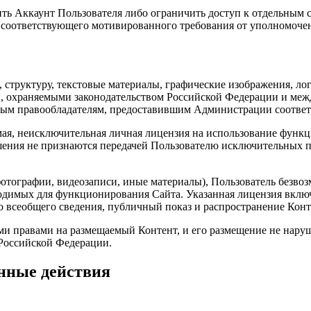
ить Аккаунт Пользователя либо ограничить доступ к отдельным 
 соответствующего мотивированного требования от уполномоче
йн, структуру, текстовые материалы, графические изображения, 
ти, охраняемыми законодательством Российской Федерации и м
ым правообладателям, предоставившим Администрации соответ
емая, неисключительная личная лицензия на использование фун
ения не признаются передачей Пользователю исключительных п
 фотографии, видеозаписи, иные материалы), Пользователь без
ходимых для функционирования Сайта. Указанная лицензия включ
о всеобщего сведения, публичный показ и распространение Конте
ыми правами на размещаемый Контент, и его размещение не нару
 Российской Федерации.
енные действия