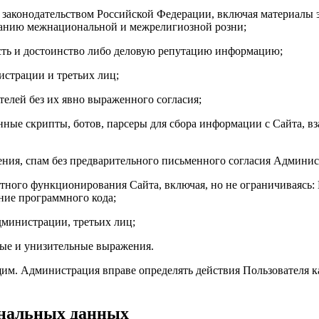
о законодательством Российской Федерации, включая материалы 
ганию межнациональной и межрелигиозной розни;
есть и достоинство либо деловую репутацию информацию;
истрации и третьих лиц;
елей без их явно выраженного согласия;
нные скрипты, ботов, парсеры для сбора информации с Сайта, в
ения, спам без предварительного письменного согласия Админи
атного функционирования Сайта, включая, но не ограничиваясь:
ние программного кода;
Администрации, третьих лиц;
бые и унизительные выражения.
щим. Администрация вправе определять действия Пользователя 
ональных данных