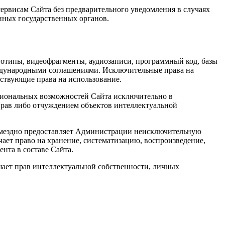
сервисам Сайта без предварительного уведомления в случаях
нных государственных органов.
логотипы, видеофрагменты, аудиозаписи, программный код, базы
еждународными соглашениями. Исключительные права на
ствующие права на использование.
кциональных возможностей Сайта исключительно в
рав либо отчуждением объектов интеллектуальной
возмездно предоставляет Администрации неисключительную
ает право на хранение, систематизацию, воспроизведение,
нта в составе Сайта.
шает прав интеллектуальной собственности, личных