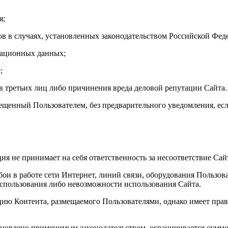
я;
в в случаях, установленных законодательством Российской Фед
трационных данных;
;
в третьих лиц либо причинения вреда деловой репутации Сайта.
ещенный Пользователем, без предварительного уведомления, есл
ция не принимает на себя ответственность за несоответствие Са
сбои в работе сети Интернет, линий связи, оборудования Пользо
использования либо невозможности использования Сайта.
цию Контента, размещаемого Пользователями, однако имеет пра
тановлено применимым законодательством, ограничивается суммо