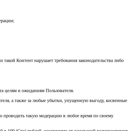
ерации;
и такой Контент нарушает требования законодательства либо
йта целям и ожиданиям Пользователя.
вателя, а также за любые убытки, упущенную выгоду, косвенные
во проводить такую модерацию в любое время по своему
й в 100 (Сто) рублей, независимо от оснований возникновения