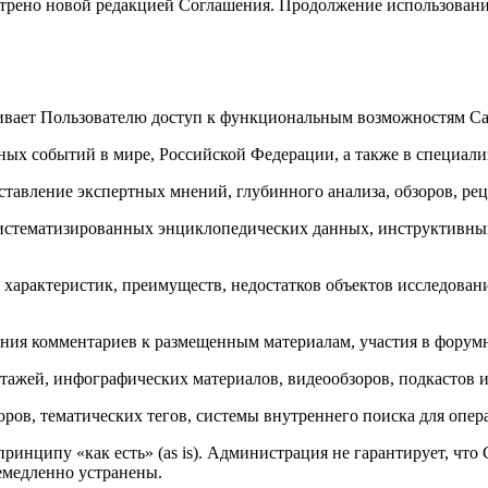
мотрено новой редакцией Соглашения. Продолжение использовани
ивает Пользователю доступ к функциональным возможностям Сай
ных событий в мире, Российской Федерации, а также в специали
ставление экспертных мнений, глубинного анализа, обзоров, ре
истематизированных энциклопедических данных, инструктивных 
ор характеристик, преимуществ, недостатков объектов исследо
ния комментариев к размещенным материалам, участия в форумн
тажей, инфографических материалов, видеообзоров, подкастов 
оров, тематических тегов, системы внутреннего поиска для оп
принципу «как есть» (as is). Администрация не гарантирует, чт
емедленно устранены.